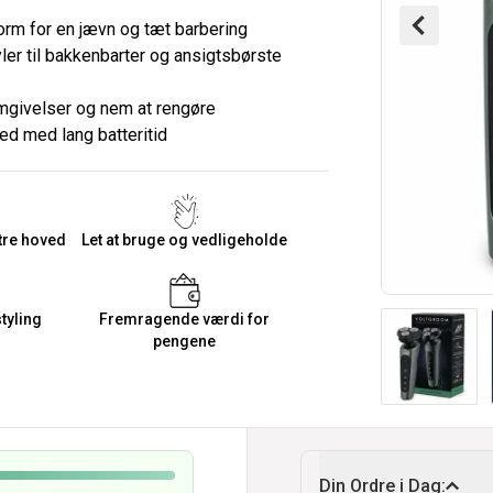
orm for en jævn og tæt barbering
ler til bakkenbarter og ansigtsbørste
omgivelser og nem at rengøre
hed med lang batteritid
tre hoved
Let at bruge og vedligeholde
tyling
Fremragende værdi for
pengene
Din Ordre i Dag: