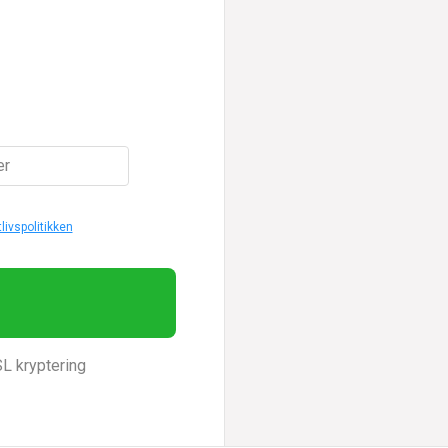
er
tlivspolitikken
SL kryptering