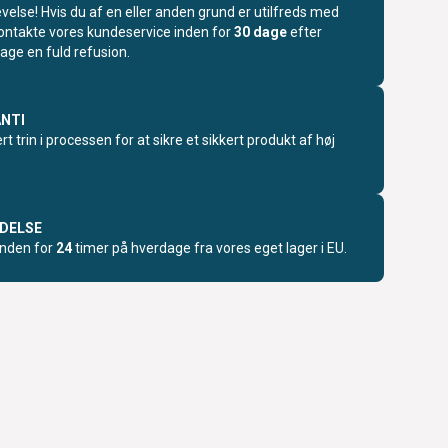
levelse! Hvis du af en eller anden grund er utilfreds med
kontakte vores kundeservice inden for
30 dage
efter
age en fuld refusion.
NTI
rt trin i processen for at sikre et sikkert produkt af høj
DELSE
inden for
24
timer på hverdage fra vores eget lager i EU.