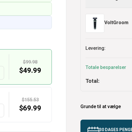
VoltGroom
Levering:
$99.98
Totale besparelser
$
49.99
Total:
$155.53
Grunde til at vælge
$
69.99
30 DAGES PENG