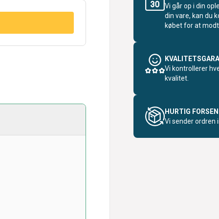
Vi går op i din op
din vare, kan du 
købet for at modt
KVALITETSGARA
Vi kontrollerer hve
kvalitet.
HURTIG FORSEN
Vi sender ordren 