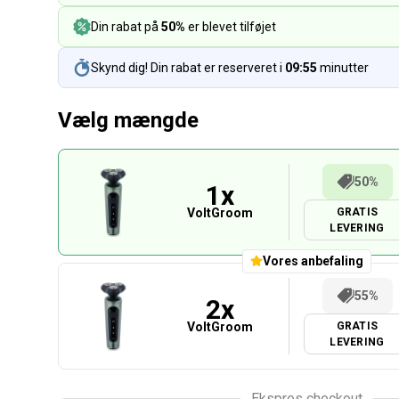
Din rabat på
50%
er blevet tilføjet
Skynd dig! Din rabat er reserveret i
09:54
minutter
Vælg mængde
50%
1
x
VoltGroom
GRATIS
LEVERING
Vores anbefaling
55%
2
x
VoltGroom
GRATIS
LEVERING
Ekspres checkout