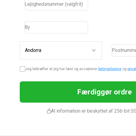
Lejlighedsnummer (valgfrit)
By
Andorra
Postnumm
Jeg bekræfter at jeg har læst og accepterer
betingelserne
og
priva
Færdiggør ordre
Al information er beskyttet af 256-bit S