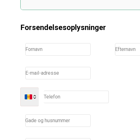
På forsiden af kortet i formatet MM/ÅÅ
3 cifre på bagsiden a
Forsendelsesoplysninger
Fornavn
Efternavn
E-mail-adresse
Telefon
Gade og husnummer