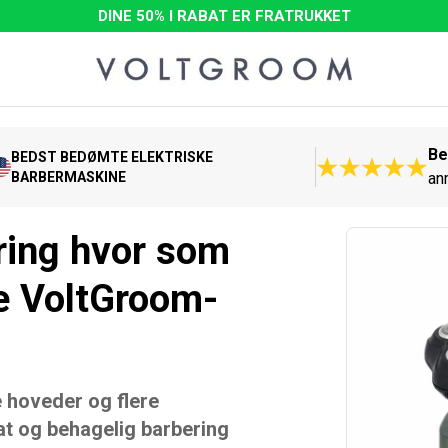
DINE 50% I RABAT ER FRATRUKKET
Be
BEDST BEDØMTE ELEKTRISKE
BARBERMASKINE
an
ring hvor som
e VoltGroom-
 hoveder og flere
lat og behagelig barbering