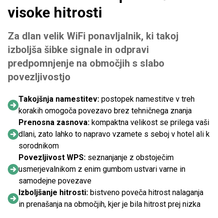
visoke hitrosti
Za dlan velik WiFi ponavljalnik, ki takoj
izboljša šibke signale in odpravi
predpomnjenje na območjih s slabo
povezljivostjo
Takojšnja namestitev:
postopek namestitve v treh
korakih omogoča povezavo brez tehničnega znanja
Prenosna zasnova:
kompaktna velikost se prilega vaši
dlani, zato lahko to napravo vzamete s seboj v hotel ali k
sorodnikom
Povezljivost WPS:
seznanjanje z obstoječim
usmerjevalnikom z enim gumbom ustvari varne in
samodejne povezave
Izboljšanje hitrosti:
bistveno poveča hitrost nalaganja
in prenašanja na območjih, kjer je bila hitrost prej nizka