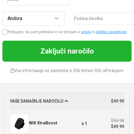
Andora
Poštna številka
Potrjujem, da sem prebral/a in se strinjam s
pogoji
in
politiko zasebnosti
Zaključi naročilo
Vse informacije so zaščitene z 256-bitnim SSL šifriranjem
VAŠE DANAŠNJE NAROČILO:
$49.99
$99.98
Wifi XtraBoost
x
1
$49.99