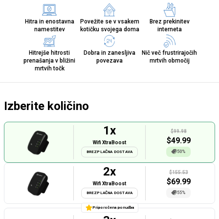
Hitra in enostavna
Povežite se v vsakem
Brez prekinitev
namestitev
kotičku svojega doma
interneta
Hitrejše hitrosti
Dobra in zanesljiva
Nič več frustrirajočih
prenašanja v bližini
povezava
mrtvih območij
mrtvih točk
Izberite količino
1
x
$99.98
$
49.99
Wifi XtraBoost
50%
BREZPLAČNA DOSTAVA
2
x
$155.53
$
69.99
Wifi XtraBoost
55%
BREZPLAČNA DOSTAVA
Priporočena ponudba