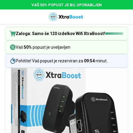
VAŠ 50% POPUST JE BIL UPORABLJEN
Zaloga: Samo še 120 izdelkov Wifi XtraBoost!
Vaš
50%
popust je uveljavljen
Pohitite! Vaš popust je rezerviran za
09:54
minut.