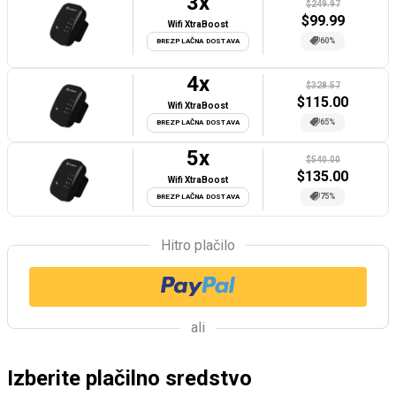
3
x
$249.97
$
99.99
Wifi XtraBoost
60%
BREZPLAČNA DOSTAVA
4
x
$328.57
$
115.00
Wifi XtraBoost
65%
BREZPLAČNA DOSTAVA
5
x
$540.00
$
135.00
Wifi XtraBoost
75%
BREZPLAČNA DOSTAVA
Hitro plačilo
ali
Izberite plačilno sredstvo