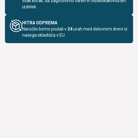
vsak korak, da zagotovimo varen in visokokakovosten
izdelek.
HITRA ODPREMA
Naročilo bomo poslali v
24
urah med delovnimi dnevi iz
našega skladišča v EU.