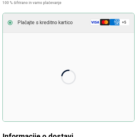
100 % šifrirano in varno plačevanje
Plačajte s kreditno kartico
Številka kartice
Datum veljavnosti
Sprednja stran kartice v obliki zapisa MM/LL
Varnostna koda
3 števke na hrbtni strani kartice
Informacije o dostavi