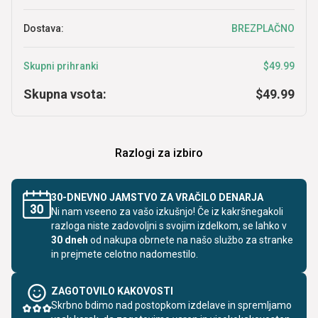
Dostava:
BREZPLAČNO
Skupni prihranki
$49.99
Skupna vsota:
$49.99
Razlogi za izbiro
30-DNEVNO JAMSTVO ZA VRAČILO DENARJA
Ni nam vseeno za vašo izkušnjo! Če iz kakršnegakoli
razloga niste zadovoljni s svojim izdelkom, se lahko v
30 dneh
od nakupa obrnete na našo službo za stranke
in prejmete celotno nadomestilo.
ZAGOTOVILO KAKOVOSTI
Skrbno bdimo nad postopkom izdelave in spremljamo