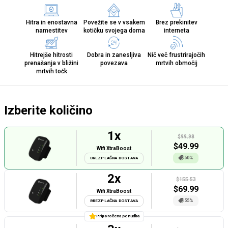
Hitra in enostavna
Povežite se v vsakem
Brez prekinitev
namestitev
kotičku svojega doma
interneta
Hitrejše hitrosti
Dobra in zanesljiva
Nič več frustrirajočih
prenašanja v bližini
povezava
mrtvih območij
mrtvih točk
Izberite količino
1
x
$99.98
$
49.99
Wifi XtraBoost
50%
BREZPLAČNA DOSTAVA
2
x
$155.53
$
69.99
Wifi XtraBoost
55%
BREZPLAČNA DOSTAVA
Priporočena ponudba