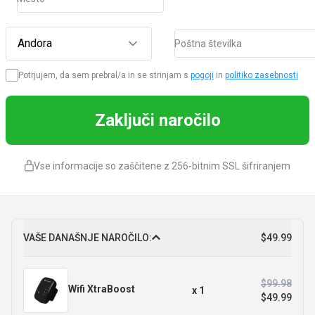
Andora
Poštna številka
Potrjujem, da sem prebral/a in se strinjam s
pogoji
in
politiko zasebnosti
Zaključi naročilo
Vse informacije so zaščitene z 256-bitnim SSL šifriranjem
VAŠE DANAŠNJE NAROČILO:
$49.99
$99.98
Wifi XtraBoost
x
1
$49.99