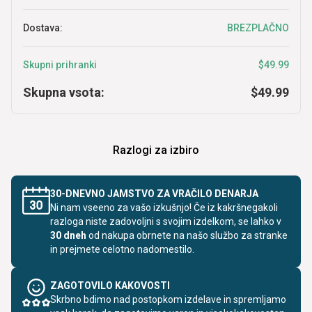
Dostava:
BREZPLAČNO
Skupni prihranki
$49.99
Skupna vsota:
$49.99
Razlogi za izbiro
30-DNEVNO JAMSTVO ZA VRAČILO DENARJA
Ni nam vseeno za vašo izkušnjo! Če iz kakršnegakoli
razloga niste zadovoljni s svojim izdelkom, se lahko v
30 dneh
od nakupa obrnete na našo službo za stranke
in prejmete celotno nadomestilo.
ZAGOTOVILO KAKOVOSTI
Skrbno bdimo nad postopkom izdelave in spremljamo