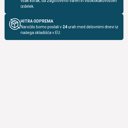
vsak korak, da zagotovimo varen in visokokakovosten
izdelek.
HITRA ODPREMA
Naročilo bomo poslali v
24
urah med delovnimi dnevi iz
našega skladišča v EU.