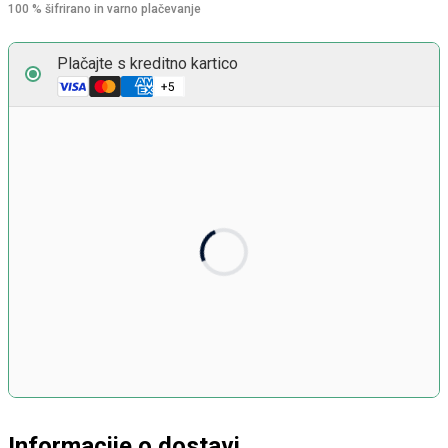
100 % šifrirano in varno plačevanje
Plačajte s kreditno kartico
Številka kartice
Datum veljavnosti
Sprednja stran kartice v obliki zapisa MM/LL
Varnostna koda
3 števke na hrbtni strani kartice
Informacije o dostavi