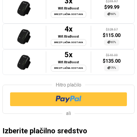
3
x
$249.97
$
99.99
Wifi XtraBoost
60%
BREZPLAČNA DOSTAVA
4
x
$328.57
$
115.00
Wifi XtraBoost
65%
BREZPLAČNA DOSTAVA
5
x
$540.00
$
135.00
Wifi XtraBoost
75%
BREZPLAČNA DOSTAVA
Hitro plačilo
ali
Izberite plačilno sredstvo