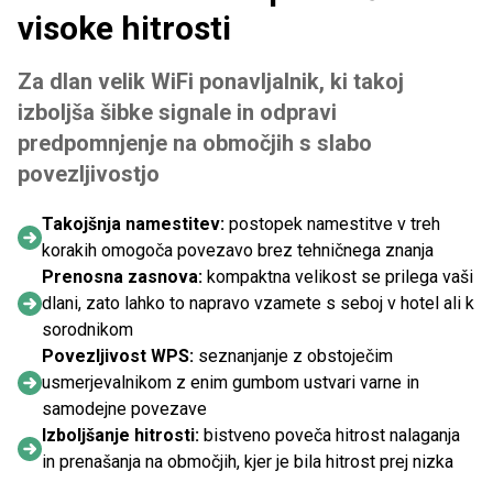
visoke hitrosti
Za dlan velik WiFi ponavljalnik, ki takoj
izboljša šibke signale in odpravi
predpomnjenje na območjih s slabo
povezljivostjo
Takojšnja namestitev:
postopek namestitve v treh
korakih omogoča povezavo brez tehničnega znanja
Prenosna zasnova:
kompaktna velikost se prilega vaši
dlani, zato lahko to napravo vzamete s seboj v hotel ali k
sorodnikom
Povezljivost WPS:
seznanjanje z obstoječim
usmerjevalnikom z enim gumbom ustvari varne in
samodejne povezave
Izboljšanje hitrosti:
bistveno poveča hitrost nalaganja
in prenašanja na območjih, kjer je bila hitrost prej nizka